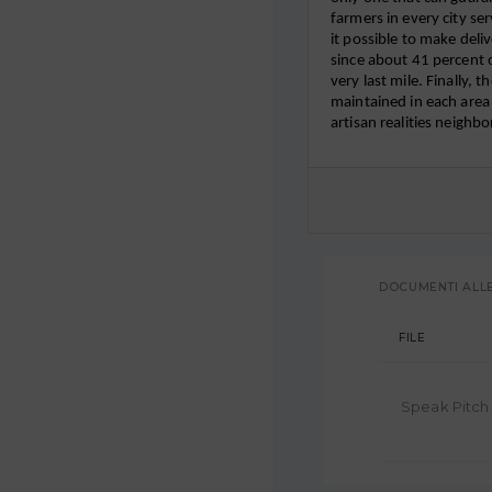
farmers in every city se
it possible to make deliv
since about 41 percent of
very last mile. Finally, 
maintained in each area
artisan realities neighbo
DOCUMENTI ALL
FILE
Speak Pitch A