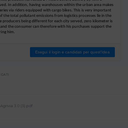
rved. In addition, having warehouses within the urban area makes 
eries via riders equipped with cargo bikes. This is very important 
 the total pollutant emissions from logistics processes lie in the 
the producers being different for each city served, zero kilometer is 
 and the consumer can therefore with his purchases support the 
ring him.
Esegui il login e candidati per quest'Idea
EGATI
grivia 3.0 (3).pdf