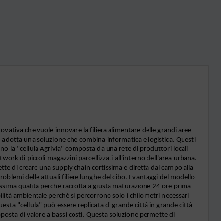
ovativa che vuole innovare la filiera alimentare delle grandi aree 
a adotta una soluzione che combina informatica e logistica. Questi 
o la "cellula Agrivia" composta da una rete di produttori locali 
twork di piccoli magazzini parcellizzati all'interno dell'area urbana. 
e di creare una supply chain cortissima e diretta dal campo alla 
oblemi delle attuali filiere lunghe del cibo. I vantaggi del modello 
ssima qualità perché raccolta a giusta maturazione 24 ore prima 
ilità ambientale perché si percorrono solo i chilometri necessari 
esta "cellula" può essere replicata di grande città in grande città 
sta di valore a bassi costi. Questa soluzione permette di 