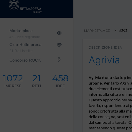
Marketplace
#363
MARKETPLACE
458 Idee registrate
Club RetImpresa
DESCRIZIONE IDEA
21 Reti Iscritte
Agrivia
Concorso ROCK
1072
21
458
Agrivia è una startup inn
urbane. Per farlo Agrivi
IMPRESE
RETI
IDEE
due elementi costituiscon
intorno alla città e un ne
Questo approccio permett
tavola, rispondendo ai pr
sono: ortofrutta alla ma
della consegna, sostenib
dal campo alla tavola. Qu
mantenendo questa propo