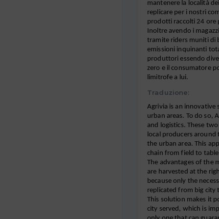
mantenere la località dei
replicare per i nostri co
prodotti raccolti 24 ore 
Inoltre avendo i magazzin
tramite riders muniti di 
emissioni inquinanti total
produttori essendo divers
zero e il consumatore pot
limitrofe a lui.
Traduzione:
Agrivia is an innovative
urban areas. To do so, 
and logistics. These two
local producers around 
the urban area. This app
chain from field to tabl
The advantages of the mo
are harvested at the rig
because only the necessar
replicated from big city 
This solution makes it po
city served, which is imp
only one that can guara