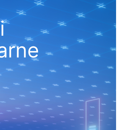
i
farne