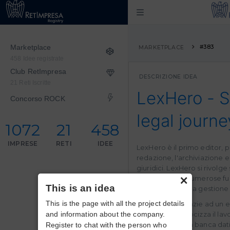
Marketplace
#383
MARKETPLACE
458 Idee registrate
Club RetImpresa
DESCRIZIONE IDEA
21 Reti Iscritte
LexHero - S
Concorso ROCK
legal journe
1072
21
458
IMPRESE
RETI
IDEE
LexHero è il primo editor,
redazione, l'archiviazione e
giuridici. LexHero si rivolge
×
grazie alle sue numerose fun
This is an idea
imprenditori nella gestione d
This is the page with all the project details
1. Redazione: grazie ad un e
and information about the company.
semplifica e velocizza il la
disposizione una banca dati
Register to chat with the person who