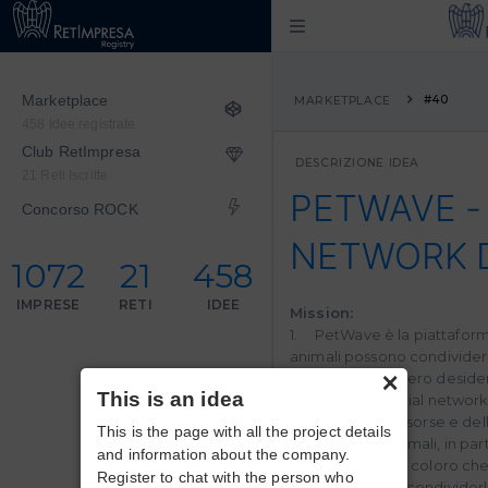
Marketplace
#40
MARKETPLACE
458 Idee registrate
Club RetImpresa
DESCRIZIONE IDEA
21 Reti Iscritte
PETWAVE - 
Concorso ROCK
NETWORK D
1072
21
458
IMPRESE
RETI
IDEE
Mission:
1. PetWave è la piattaforma
animali possono condividere
×
ciò che potrebbero desidera
This is an idea
PetWave è il social network 
persone, delle risorse e de
This is the page with all the project details
mondo degli animali, in part
and information about the company.
In PetWave trovi coloro che
Register to chat with the person who
che desiderano condividerlo,