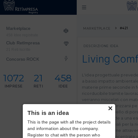
Marketplace
#421
MARKETPLACE
458 Idee registrate
Club RetImpresa
DESCRIZIONE IDEA
21 Reti Iscritte
Living Comf
Concorso ROCK
1072
21
458
L'idea progettuale prevede 
a basso impatto ambientale, 
IMPRESE
RETI
IDEE
materie prime seconde in f
ricorducibile tramite lavora
verranno miscelati con mater
×
dovranno caratterizzarsi per
un importante livello di por
This is an idea
progetto risponde a una es
This is the page with all the project details
realizzare materiali per la r
and information about the company.
di strutture esterne attrave
Register to chat with the person who
del'ambiente e incentrate 