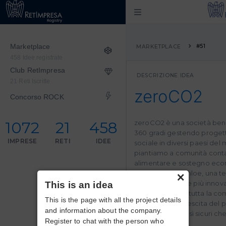
Marketplace
#51
MARKETPLACE
458 Idee registrate
Club RetImpresa
DESCRIZIONE IDEA
21 Reti Iscritte
zeroCO2
Concorso ROCK
1072
21
458
zeroCO2 è una società benef
360 gradi gestendo progetti
IMPRESE
RETI
IDEE
sociale in diversi paesi del
piantiamo a comunità cont
alimentare e sostegno eco
×
internamente Chloe, una te
trasparenza tra le più innov
This is an idea
che permette a tutta la co
This is the page with all the project details
monitorare la crescita del p
and information about the company.
GPS essendo così sicuri che
Register to chat with the person who