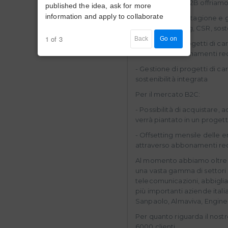
Per il mercato B2B offriamo
published the idea, ask for more
information and apply to collaborate
- Servizio di piantagione e 
green marketing, CSR, soste
1 of 3
Back
Go on
- Gestione di progetti di ca
attraverso abbonamenti re
- Gestione di progetti di ca
sostenibilità integrata
Per il mercato B2C:
- Possibilità di acquistare,
verrà piantato in un progett
- Offsetting mensile delle em
attraverso abbonamenti re
Al momento abbiamo oltre 1
una vasta gamma di settori (i
telecomunicazioni, abbigli
più importanti aziende itali
Sanpaolo, Almaviva, Enginee
Per quanto riguarda il nos
6000 clienti.