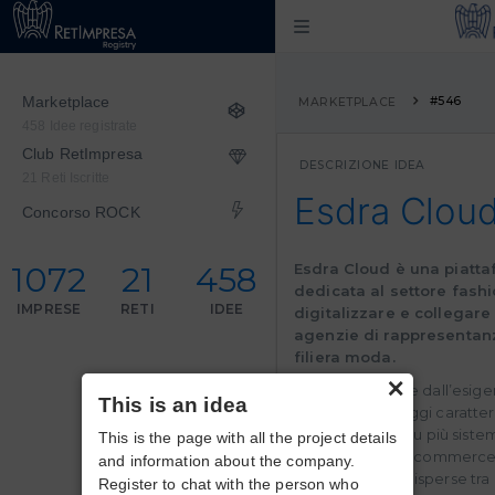
Marketplace
#546
MARKETPLACE
458 Idee registrate
Club RetImpresa
DESCRIZIONE IDEA
21 Reti Iscritte
Esdra Clou
Concorso ROCK
1072
21
458
Esdra Cloud è una piatta
dedicata al settore fashi
IMPRESE
RETI
IDEE
digitalizzare e collegar
agenzie di rappresentanza
filiera moda.
×
Il progetto nasce dall’esig
This is an idea
operativa che oggi caratter
prodotti gestiti su più siste
This is the page with all the project details
scollegati dall’e-commerce
and information about the company.
comunicazioni disperse tra 
Register to chat with the person who