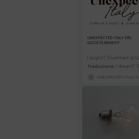
UNEXPECTED ITALY SRL
SOCIETÀ BENEFIT
Traduzione:
l dream? To become the Michelin Guide to Italian Authenticity to protect, support and promote the truest and most authentic Italy. How?system the lo