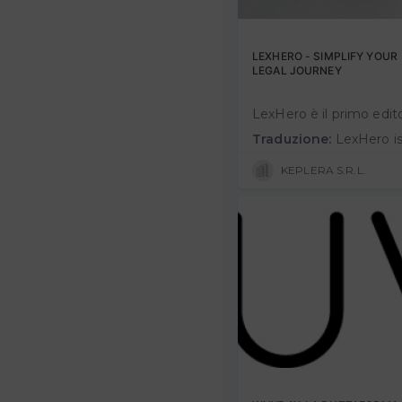
LEXHERO - SIMPLIFY YOUR
LEGAL JOURNEY
Traduzione:
LexHero is the first editor, offered as a SAAS, for drafting, archiving and digitally signing legal documents. LexHero is aimed at both professiona
KEPLERA S.R.L.