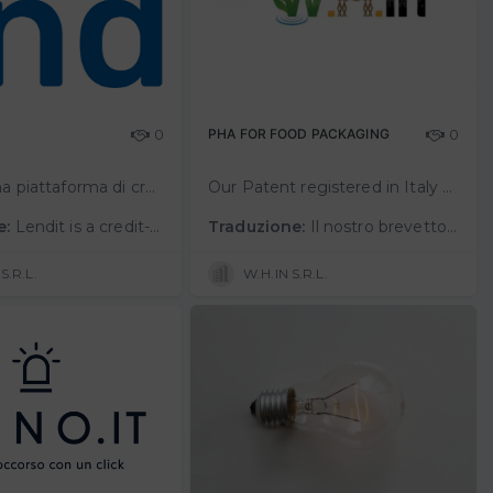
0
PHA FOR FOOD PACKAGING
0
Lendit è una piattaforma di credit-sharing dove imprese e professionisti possono prestare e richiedere liquidità in modo semplice, veloce e su misura. In particolare, Lendit fornisce una piattaforma web per fare incontrare le richies…
Our Patent registered in Italy and PCT submitted is dedicated to a new PHA.Made from a vegetable not expenses and produced with a chepest process. We use a vegetable that is dangerous for rivers and our PHA doesn't tranfesr toxic subst…
e:
Lendit is a credit-sharing platform where businesses and professionals can lend and apply for liquidity easily, quickly, and on a customized basis. Specifically, Lendit provides a web platform to matchbusiness loan applications with co…
Traduzione:
Il nostro brevetto registrato in Italia e presentato al PCT è dedicato a un nuovo PHA.Ricavato da un vegetale che non ha spese e prodotto con un processo ecologico. Utilizziamo un vegetale che è pericoloso per i fiumi e il nostro PHA…
S.R.L.
W.H.IN S.R.L.