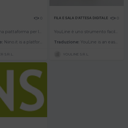
0
FILA E SALA D'ATTESA DIGITALE
0
Niino.it è una piattaforma per la ricerca e l’accesso a servizi di carattere sanitario afferenti, in particolare, al trasporto e alla logistica sanitaria. Tale soluzione permette, da un lato, a pazienti ed ai c.d. caregiver di ri…
YouLine è uno strumento facile da usare e innovativo che consente di gestire digitalmente file o sale d’attesa. All'utente basta inquadrare un QR code. Mentre l'operatore deve semplicemente aprire un link e far scorrere la fila…
e:
Niino.it is a platform for searching and accessing health-related services pertaining, in particular, to health transportation and logistics. This solution allows, on the one hand, patients and caregivers to search and request health t…
Traduzione:
YouLine is an easy-to-use and innovative tool for digitally managing files or waiting rooms. The user simply frames a QR code . While the operator simply needs to open a link and scroll through the queue with a button.No registration i…
R S.R.L.
YOULINE S.R.L.