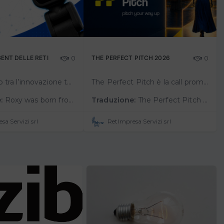
AGENT DELLE RETI
0
THE PERFECT PITCH 2026
0
Dall’incontro tra l’innovazione tecnologica di Protom Group e il know-how di RetImpresa nell’ambito del concorso ROCK per l’open innovation, è nata Roxy, per dare una forma concreta all’intelligenza artificiale e racconta…
The Perfect Pitch è la call promossa da RetImpresa, in collaborazione con il Ministero degli Affari Esteri e della Cooperazione Internazionale e con il supporto del Consolato Generale d’Italia a New York.L’iniziativa è finalizzat…
:
Roxy was born from the collaboration between Protom Group’s technological innovation and RetImpresa’s expertise within the ROCK open innovation competition, with the aim of giving concrete form to artificial intelligence and tellin…
Traduzione:
The Perfect Pitch is a call for proposals organized by RetImpresa, in collaboration with the Ministry of Foreign Affairs and International Cooperation, and with the support of the Consulate General of Italy in New York.The initiative…
sa Servizi srl
RetImpresa Servizi srl