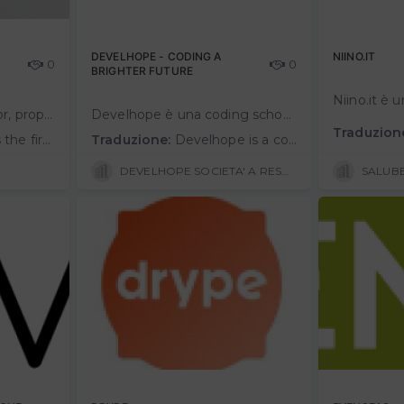
DEVELHOPE - CODING A
NIINO.IT
0
0
BRIGHTER FUTURE
LexHero è il primo editor, proposto come SAAS, per la redazione, l'archiviazione e la firma digitale di documenti giuridici. LexHero si rivolge sia ai professionisti che alle imprese grazie alle sue numerose funzionalità in grado di …
Develhope è una coding school nata a Palermo nel 2019 con l'obiettivo di combattere la disoccupazione giovanile tramite l'insegnamento del coding. L’azienda oggi conta più di 1200 studenti iscritti in tutta Italia e ha un netw…
Traduzion
ls and businesses due to its many features that can support entrepreneurs in managing co…
Traduzione:
Develhope is a coding school founded in Palermo in 2019 with the goal of combating youth unemployment through the teaching of coding. The company today has more than 1,200 students enrolled throughout Italy and has a network of more th…
DEVELHOPE SOCIETA' A RESPONSABILITA' LIMITATA
SALUBE