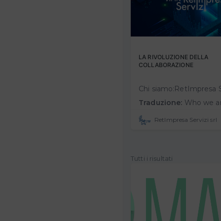
LA RIVOLUZIONE DELLA
COLLABORAZIONE
Traduzione:
Who we are:RetImpresa Servizi is the company of RetImpresa - the Confindustria Agency for Business Combinations and Networks, a market leader in tra
RetImpresa Servizi srl
Tutti i risultati