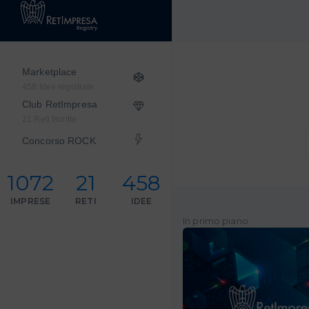
Marketplace
458 Idee registrate
Club RetImpresa
21 Reti Iscritte
Concorso ROCK
1072
21
458
IMPRESE
RETI
IDEE
In primo piano