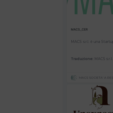
MACS_CER
Traduzione:
MACS s.r.l. is an Innovative Startup, founded in 2019, specializing in the management of energy efficiency processes.From the many years of specific exp