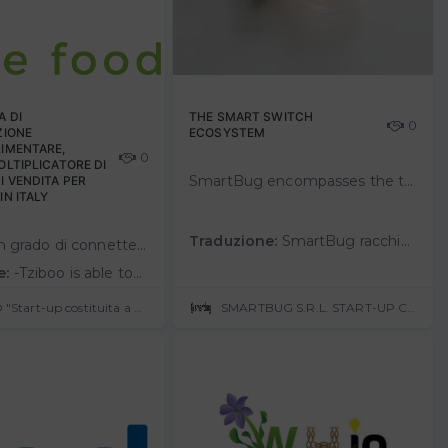
A DI
THE SMART SWITCH
0
ZIONE
ECOSYSTEM
LIMENTARE,
0
OLTIPLICATORE DI
SmartBug encompasses the tech trends and solutions identified by the major research institutes and has anticipated the development of IoT technology in the home environment. We followed the intuition that a new paradigm within the smar…
I VENDITA PER
IN ITALY
Traduzione:
SmartBug racchiude le tendenze e le soluzioni tecnologiche individuate dai principali istituti di ricerca e ha anticipato lo sviluppo della tecnologia IoT nell'ambiente domestico. Abbiamo seguito l'intuizione che nel breve termine sare…
•Tziboo è in grado di connettere i produttori al mercato mondiale dell’e-commerce e ai marketplaces favorendo la disintermediazione e quindi consentendo la vendita al giusto prezzo.••Tziboo gestisce in maniera aut…
e:
-Tziboo is able toconnect manufacturers to the global e-commerce marketplace and marketplaces by facilitating disintermediationand thus enabling sales at the right price.--Tziboo manages product, sales, inventory and customer data an…
TZIBOO "Start-up costituita a norma dell'art. 4, comma 10 bis, del decreto legge 24 gennaio 2015, n. 3"
SMARTBUG S.R.L. START-UP COSTITUITA A NORMA DELL'ART.4 COMMA 10 BIS DEL DECRETO LEGGE 24 GENNAIO 2015, N.3,