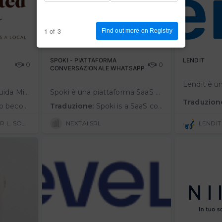
1 of 3
Find out more on Registry
SPOKI - PIATTAFORMA
LENDIT
0
0
CONVERSAZIONALE WHATSAPP
l sogno? Diventare la Guida Michelin dell’Autenticità italiana per tutelare, supportare e promuovere l’Italia più vera ed autentica. Come? Mettendo asistema il passaparola locale e rendendolo accessibile a viaggiatori internazion…
Spoki è una piattaforma SaaS di messaggistica conversazionale, che consente alle aziende di coinvolgere i propri clienti sfruttando la potenza comunicativa di WhatsApp.Tramite Spoki è possibile seguire i propri clienti durante tutta …
Traduzion
cal word of mouth and making it accessible to international and independent travelers l…
Traduzione:
Spoki is a SaaS conversational messaging platform that enables companies to engage their customers by harnessing the communicative power of WhatsApp.Through Spoki you can follow your customers throughout the entire customer journey: ma…
UNEXPECTED ITALY S.R.L. SOCIETA' BENEFIT
NEXTAI SRL
LENDIT 