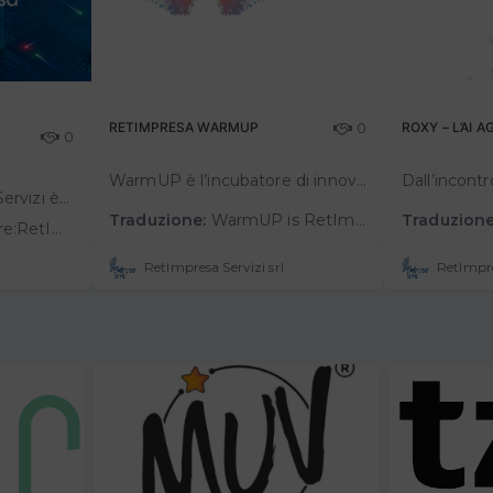
RETIMPRESA WARMUP
0
ROXY – L’AI 
0
WarmUP è l’incubatore di innovazione collaborativa di RetImpresa, per accompagnare startup e PMI innovative con soluzioni tecnologiche concrete verso opportunità di sviluppo e accesso al mercato. Il percorso si basa sul metodo…
Chi siamo:RetImpresa Servizi è la società di RetImpresa - l’Agenzia di Confindustria per le aggregazioni e le reti di imprese, leader di mercato nei servizi di formazione e consulenza per la creazione di network imprenditoriali.&nb…
Traduzione:
WarmUP is RetImpresa’s collaborative innovation incubator, designed to support startups and innovative SMEs with concrete technological solutions in pursuing growth opportunities and gaining market access. The program is based on th…
Traduzione
ining and consulting services for entrepreneurial networking .Founded in 2011 with the …
RetImpresa Servizi srl
RetImpre